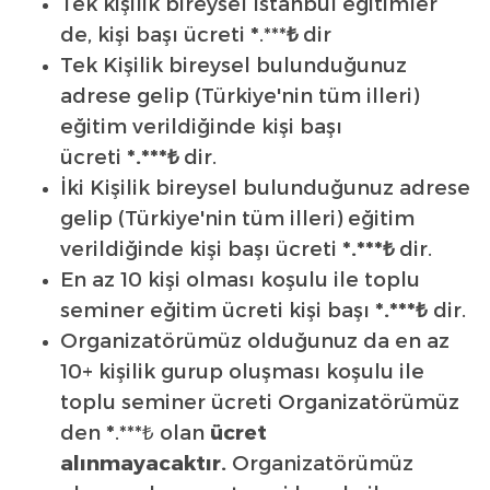
Tek kişilik bireysel İstanbul eğitimler
de, kişi başı ücreti
*
.***
₺
dir
Tek Kişilik bireysel bulunduğunuz
adrese gelip (Türkiye'nin tüm illeri)
eğitim verildiğinde kişi başı
ücreti
*.***₺
dir.
İki Kişilik bireysel bulunduğunuz adrese
gelip (Türkiye'nin tüm illeri) eğitim
verildiğinde kişi başı ücreti
*
.***₺
dir.
En az 10 kişi olması koşulu ile toplu
seminer eğitim ücreti kişi başı
*.***₺
dir.
Organizatörümüz olduğunuz da en az
10+ kişilik gurup oluşması koşulu ile
toplu seminer ücreti Organizatörümüz
den
*
.***₺ olan
ücret
alınmayacaktır.
Organizatörümüz