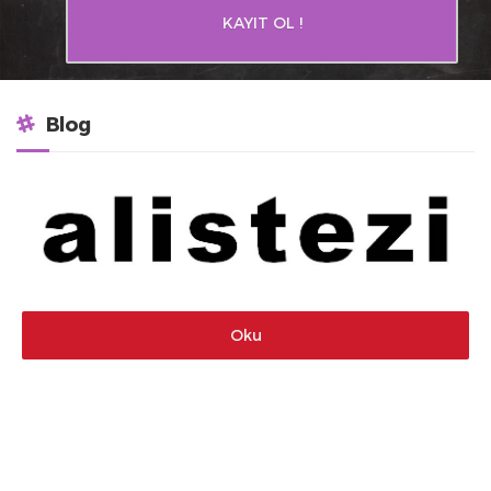
KAYIT OL !
Blog
Oku