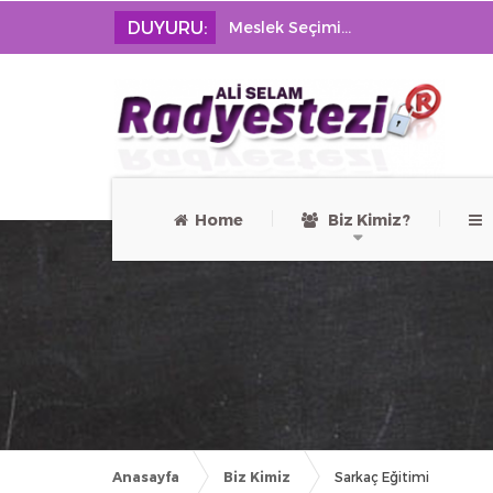
DUYURU:
Meslek Seçimi...
Home
Biz Kimiz?
Ü
Anasayfa
Biz Kimiz
Sarkaç Eğitimi