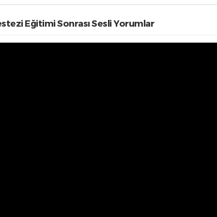
stezi Eğitimi Sonrası Sesli Yorumlar