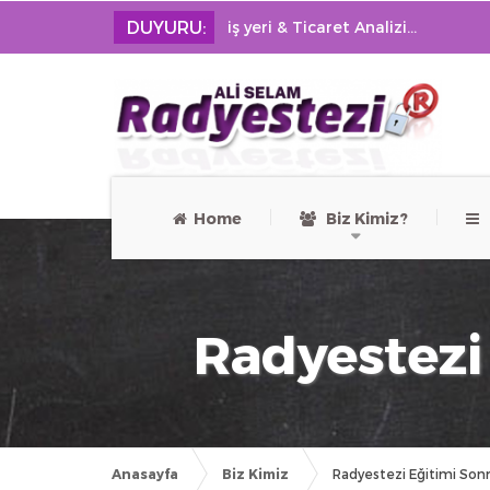
DUYURU:
iş yeri & Ticaret Analizi...
Home
Biz Kimiz?
Ü
Radyestezi 
Anasayfa
Biz Kimiz
Radyestezi Eğitimi Sonr